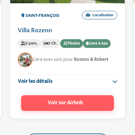
4 m
Restaurants :
6 min
Marina :
8 min
Golf :
SAINT-FRANÇOIS
Localisation
45 min
Aéroport :
Villa Rozenn
6 pers.
3 Ch.
Piscine
Cuve à eau
Géré avec soin pour
Rozenn & Robert
Voir les détails
Maison de Charme
Voir sur Airbnb
Wifi gratuit
Climatisé
Arrivée : 16h00 / Départ : 10h00