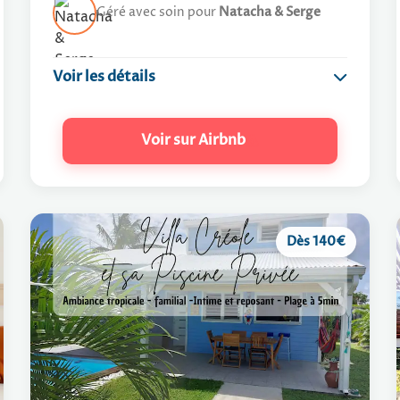
Géré avec soin pour
Natacha & Serge
Voir les détails
Villa au calme
Voir sur Airbnb
Wifi gratuit
Climatisé
Arrivée : 15h00 / Départ : 11h00
Dès 140€
GUIDE PRATIQUE
Le Quartier
Le Logement
Proximité
Le Qua
Située dans le quartier résidentiel prisé de San
Une superbe villa au calme avec sa propre piscine
2 min
Secteur
Plage :
Francisco Garden, à 5 min en voiture du centre et
privée, idéale pour des vacances reposantes.
reposer
3 mi
Boulangerie :
du golf.
d'excur
4 mi
Commerces :