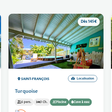
Dès 145€
SAINT-FRANÇOIS
Localisation
Turquoise
6 pers.
3 Ch.
Piscine
Cuve à eau