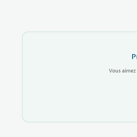
GUIDE PRATIQUE
Le Logement
Une villa exceptionnelle au Moule avec un accès
direct à la mer et une piscine privée face à
l'horizon.
P
Vous aimez 