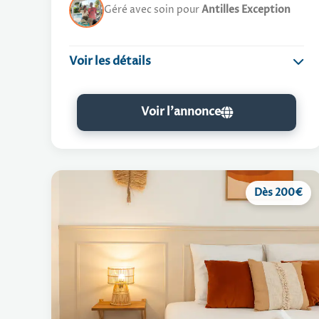
Géré avec soin pour
Antilles Exception
Voir les détails
Villa de Prestige
Voir l'annonce
Wifi gratuit
Climatisé
Arrivée : 16h00 / Départ : 11h00
Dès 200€
GUIDE PRATIQUE
Le Logement
Une villa majestueuse à l'esprit tropical de 230 m²
avec vue mer panoramique et piscine XXL.