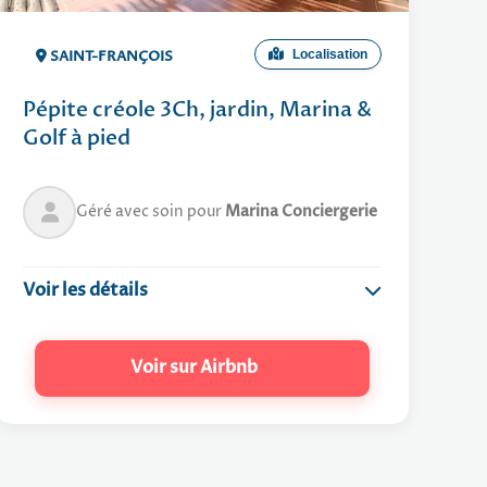
in
10 min
Restaurants :
10 min
Marina :
12 min
Golf :
SAINT-FRANÇOIS
Localisation
35 min
Aéroport :
Pépite créole 3Ch, jardin, Marina &
Golf à pied
Géré avec soin pour
Marina Conciergerie
Voir les détails
Logement
Voir sur Airbnb
Arrivée : undefined / Départ :
undefined
GUIDE PRATIQUE