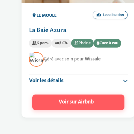
LE MOULE
Localisation
La Baie Azura
6 pers.
3 Ch.
Piscine
Cuve à eau
Géré avec soin pour
Wissale
Voir les détails
Villa Prestige
Voir sur Airbnb
Wifi gratuit
Climatisé
Arrivée : 15h00 / Départ : 11h00